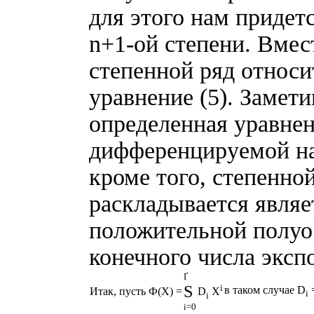
для этого нам придет
n+1-ой степени. Вмес
степенной ряд относи
уравнение (5). Замет
определенная уравнен
дифференцируемой на
кроме того, степенно
раскладывается являе
положительной полуос
конечного числа экс
Ґ
S
i
в таком случае D
Итак, пусть Ф(X) =
D
X
i
i
i=0