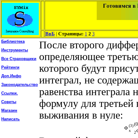
ВвБ
|
Страницы:
1
2
3
Библиотека
После второго диффе
Инструменты
определяющее третью
Все Страховщики
которого будут присут
Рейтинги
Доп.Инфо
интеграл, не содерж
Законодательство
равенства интеграла
Ссылки.
формулу для третьей 
Советы
Магазин
выживания в нуле:
Написать
(0
(3)
Ф
x
2