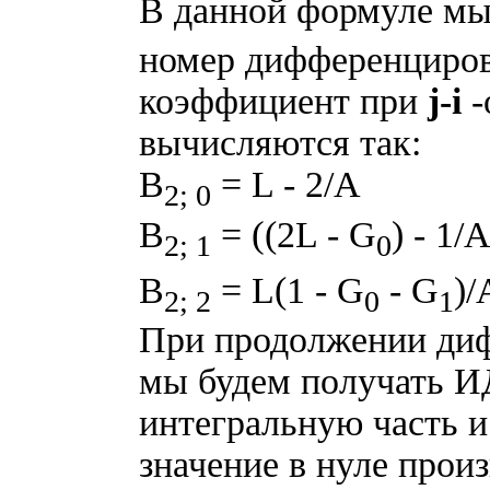
В данной формуле мы
номер дифференцирова
коэффициент при
j-i
-
вычисляются так:
B
= L - 2/A
2; 0
(
B
=
(2L - G
) - 1/
2; 1
0
B
= L(1 - G
- G
)/
2; 2
0
1
При продолжении диф
мы будем получать И
интегральную часть и
значение в нуле прои