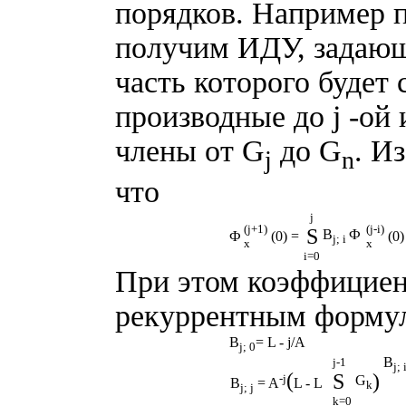
порядков. Например 
получим ИДУ, задающ
часть которого будет 
производные до j -ой
члены от G
до G
. И
j
n
что
j
(j+1)
(j-i)
S
B
Ф
Ф
(0) =
(0)
j; i
x
x
i=0
При этом коэффицие
рекуррентным форму
B
= L - j/A
j; 0
B
j-1
j; 
(
S
)
-j
G
B
= A
L - L
k
j; j
k=0