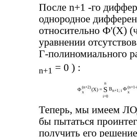
После
n+1 -го диффе
однородное дифферен
относительно Ф'(X) (
уравнении отсутствов
Г-полиномиального ра
= 0 ) :
n+1
n
(n+2)
(n+1-
S
B
Ф
Ф
(X) =
n+1; i
x
x
i=0
Теперь, мы имеем ЛО
бы пытаться проинтег
получить его решение