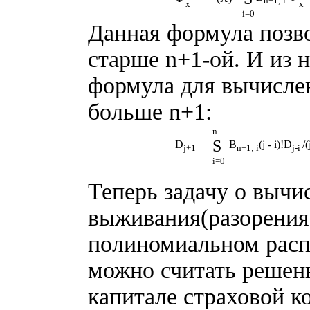
n+1; i
x
x
i=0
Данная формула позв
старше n+1-ой. И из 
формула для вычисле
больше n+1:
n
S
D
=
B
(j - i)!D
/(
j+1
n+1; i
j-i
i=0
Теперь задачу о вычи
выживания(разорения
полиномиальном расп
можно считать решенн
капитале страховой к