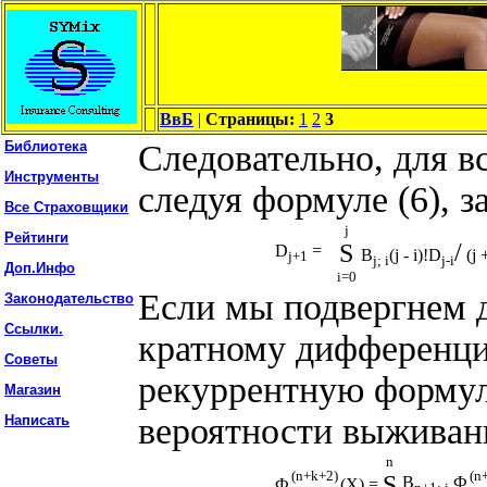
ВвБ
|
Страницы:
1
2
3
Библиотека
Следовательно, для в
Инструменты
следуя формуле (6), з
Все Страховщики
j
Рейтинги
/
S
D
=
B
(j - i)!D
(j 
j+1
j; i
j-i
Доп.Инфо
i=0
Если мы подвергнем д
Законодательство
Ссылки.
кратному дифференци
Советы
рекуррентную формул
Магазин
вероятности выживан
Написать
n
(n+k+2)
(n
S
B
Ф
Ф
(X) =