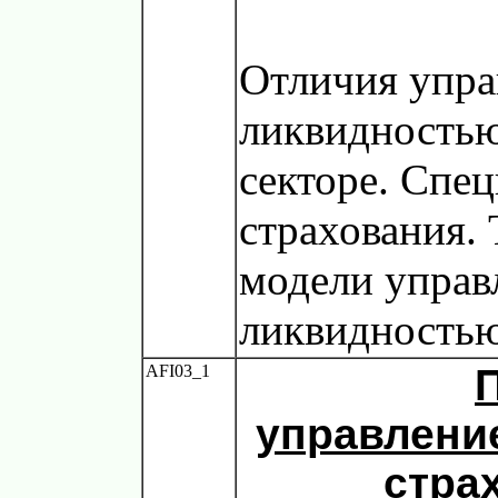
Отличия упра
ликвидностью
секторе. Спе
страхования. 
модели управ
ликвидностью
AFI03_1
управлени
стра