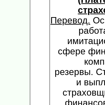
страх
Перевод.
Oс
работ
имитаци
сфере фин
комп
резервы. С
и вып
страховщ
финансов