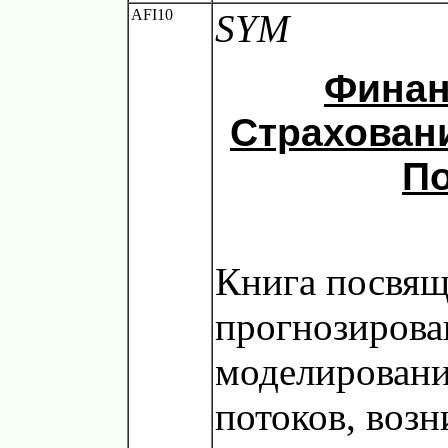
AFI10
SYM
Финан
Страхован
По
Книга посвящ
прогнозирова
моделирован
потоков, воз