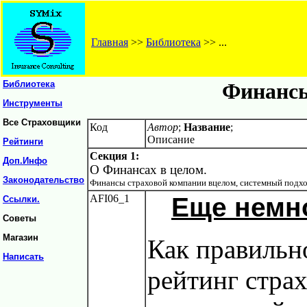
Главная
>>
Библиотека
>> ...
Библиотека
Финансы
Инструменты
Все Страховщики
Код
Автор
;
Название
;
Описание
Рейтинги
Секция 1:
Доп.Инфо
О Финансах в целом.
Законодательство
Финансы страховой компании вцелом, системный подхо
AFI06_1
Еще немно
Ссылки.
Советы
Магазин
Как правильн
Написать
рейтинг стра