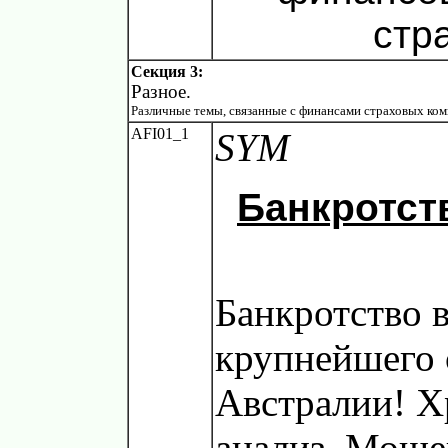
стр
Секция 3:
Разное.
Различные темы, связанные с финансами страховых ком
AFI01_1
SYM
Банкротств
Банкротство 
крупнейшего 
Австралии! Х
анализ. Моше