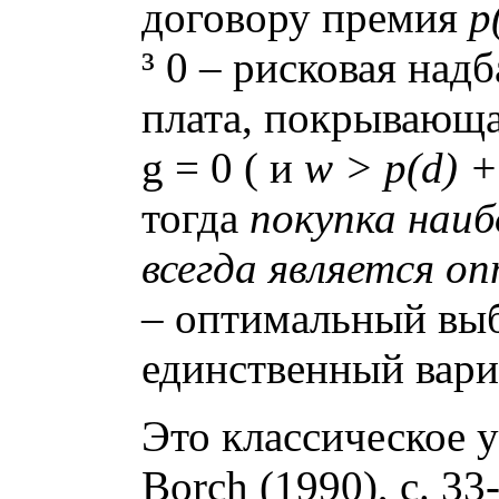
договору премия
p
³
0 – рисковая надб
плата, покрывающа
g
= 0 ( и
w > p(d) +
тогда
покупка наи
всегда является 
– оптимальный вы
единственный вариа
Это классическое 
Borch (1990), с. 3