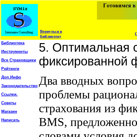
Вернуться в
Библиотеку
Библиотека
5. Оптимальная 
Инструменты
фиксированной 
Все Страховщики
Рейтинги
Два вводных вопрос
Доп.Инфо
Законодательство
проблемы рациона
Ссылки.
Советы
страхования из фи
Магазин
BMS, предложенно
Написать
словами условия д