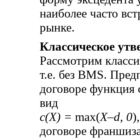
наиболее часто вс
рынке.
Классическое утв
Рассмотрим класси
т.е. без BMS. Пред
договоре функция 
вид
c(X) =
max(
X–d, 0
)
договоре франшиза