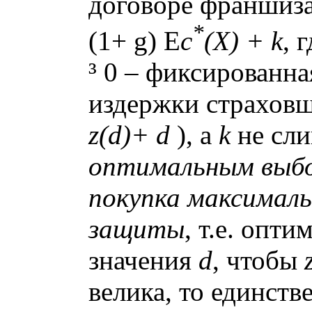
договоре франшиза
*
(1+
g
) E
c
(X) + k
, 
³
0 – фиксированна
издержки страхов
z(d)+ d
), а
k
не сли
оптимальным выбо
покупка максимал
защиты
, т.е. опт
значения
d
, чтобы
велика, то единств