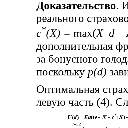
Доказательство
. 
реального страхов
*
c
(X) =
max(
X–d – z
дополнительная ф
за бонусного голо
поскольку
p(d)
зав
Оптимальная страх
левую часть (4). С