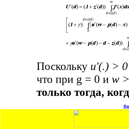
Поскольку
u'(.) > 0
что при
g
= 0 и
w >
только тогда, ког
В