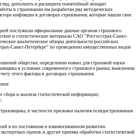
згляд, дополнить и расширить понятийный аппарат
работы в страховании им разработан ряд методических
ктора инфляции в договорах страхования, которые нашли свое
цией послужили официальные данные органов страхового
еские и статистические материалы САО "Росгосстрах-Санкт-
ические аналитические обзоры деятельности российских
сстрах-Санкт-Петербург” по проведению имущественных видов
ношений общества; определении новых для страховой науки
ховщика в условиях современного страхового рынка; выяснении
ету этого фактора в договорах страхования.
ания:
е сбора и анализа статистической информации;
;
траховщика, в частности признаки наличия псевдострахования
ний в их постоянном и взаимосвязанном развитии.
 экспертных оценок и другие приемы обработки статистической