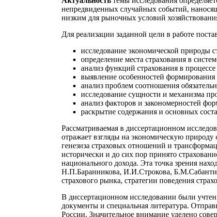
Актуальность
темы исследования определяет
непредвиденных случайных событий, наносящи
низким для рыночных условий хозяйствовани
Для реализации заданной цели в работе пос
исследование экономической природы с
определение места страхования в систе
анализ функций страхования в процесс
выявление особенностей формирования и
анализ проблем соотношения обязательн
исследование сущности и механизма про
анализ факторов и закономерностей фор
раскрытие содержания и основных сост
Рассматриваемая в диссертационном исследов
отражает взгляды на экономическую природу 
генезиза страховых отношений и трансформац
исторически и до сих пор принято страхован
национального дохода. Эта точка зрения нах
Н.П.Баранникова, И.И.Строкова, Б.М.Сабанти
страхового рынка, стратегии поведения страх
В диссертационном исследовании были учтен
документы и специальная литература. Отправ
России. Значительное внимание уделено сове