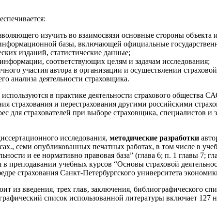
еспечивается:
воляющего изучить во взаимосвязи основные стороны объекта и
информационной базы, включающей официальные государственн
еских изданий, статистические данные;
информации, соответствующих целям и задачам исследования;
чного участия автора в организации и осуществлении страховой
го анализа деятельности страховщика.
используются в практике деятельности страхового общества СА
ения страхования и перестрахования другими российскими стр
ерес для страхователей при выборе страховщика, специалистов 
иссертационного исследования,
методические разработки
авто
ах., семи опубликованных печатных работах, в том числе в уче
ности и ее нормативно правовая база” (глава 6; п. 1 главы 7; глав
 в преподавании учебных курсов “Основы страховой деятельнос
едре страхования Санкт-Петербургского университета экономик
оит из введения, трех глав, заключения, библиографического с
графический список использованной литературы включает 127 н