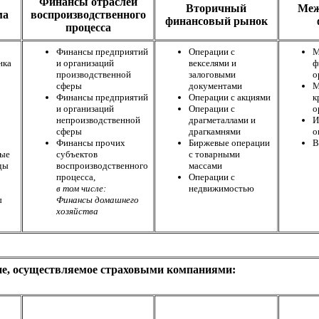
Финансы отраслей
Вторичный
Меж
ма
воспроизводственного
финансовый рынок
процесса
Финансы предприятий
Операции с
М
нка
и организаций
векселями и
ф
производственной
залоговыми
о
сферы
документами
М
Финансы предприятий
Операции с акциями
к
и организаций
Операции с
о
непроизводственной
драгметаллами и
И
сферы
драгкамнями
о
Финансы прочих
Биржевые операции
В
ные
субъектов
с товарными
ды
воспроизводственного
массами
процесса,
Операции с
в том числе:
недвижимостью
ы
Финансы домашнего
хозяйства
е, осуществляемое страховыми компаниями: