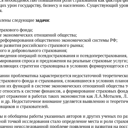
ся необходимостью повышения роли страхования как фактора ф
х урон государству, бизнесу и населению. Существующий урове
я.
тавлены следующие
задачи
:
трахового фонда;
ме экономических отношений общества;
е реформирования общественно экономической системы РФ;
 развития российского страхового рынка;
ого и добровольного страхования;
ведения операций псевдострахования и псевдоперестрахования, 
мирования спроса и предложения на реальные страховые услуги;
авляющих стратегии страховщика в условиях формирующегося ст
ании проблематика характеризуется недостаточной теоретическо
страхового фонда и страхования, сложившиеся в условиях план
ии их функций в системе экономических отношений общества то
ие относить к системе финансов, а формирование страховых фон
одит отражение в работах таких экономистов как Л.А.Мотылев, 
 и др. Недостаточное внимание уделяется выявлению и теоретич
овщиков и страхователей.
ы и обобщены работы указанных авторов и других ученых по р
ной точкой исследования стало определение места и роли стра
ршенно неисследованной проблеме появления и развития на рос