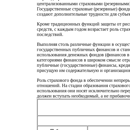
централизованными страховыми (резервными)
Государственные страховые (резервные) фонд
создают дополнительные трудности для субъе
Кроме традиционных функций защиты от риск
средств, с каждым годом возрастает роль ст
последствий.
Выполняя столь различные функции в осущест
государственных публичных финансов и стано
использования денежных фондов (финансов в 
категориями финансов в широком смысле от
публичные (государственные) финансы, кред
присущую им содержательную и организацио
Роль страхового фонда в обеспечении непрер
отношений. На стадии образования страхового
использования они носят исключительно пере
должен вступать необходимый, а не прибавоч