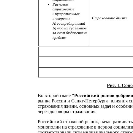
Рисковое
страхование
имущественных
Страхование Жизни
интересов:
А) госпредприятий
Б) любых субъектов
за счет бюджетных
средств
Рис. 1. Со
Во второй главе
“Российский рынок доброво
рынка России и Санкт-Петербурга, влияния с
страхования жизни, основных задач и особен
через договоры страхования.
Российский страховой рынок, начав развивать
монополии на страхование в период социализ
соответствовали сути индивидуального стра