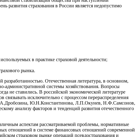
инансовой стабилизации общества при наступлении
нь развития страхования в России является недопустимо
используемых в практике страховой деятельности;
рахового рынка.
й разработанностью. Отечественная литература, в основном,
ово-административной системы хозяйствования. Вопросы
гда не ставились. В российской экономической литературе
дов связывать исключительно с процессом перераспределения
Л.А.Дробозина, Ю.Н.Константинова, Л.П.Окунев, Н.Ф.Самсонов,
ескому анализу факторов и тенденций развития отечественного
азличным аспектам рассматриваемой проблемы, нормативные
ховых отношений в системе финансовых отношений современной
сийском страховом рынке операций псевдострахования и