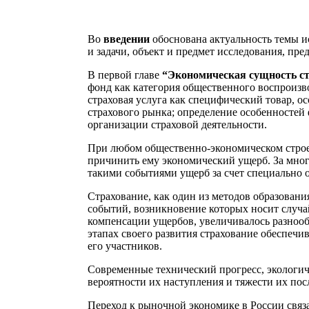
Во
введении
обоснована актуальность темы и
и задачи, объект и предмет исследования, пре
В первой главе
“Экономическая сущность ст
фонд как категория общественного воспроизв
страховая услуга как специфический товар, о
страхового рынка; определение особенностей
организации страховой деятельности.
При любом общественно-экономическом строе 
причинить ему экономический ущерб. За мног
такими событиями ущерб за счет специально о
Страхование, как один из методов образован
событий, возникновение которых носит случа
компенсации ущербов, увеличивалось разнооб
этапах своего развития страхование обеспеч
его участников.
Современные технический прогресс, экологи
вероятности их наступления и тяжести их по
Переход к рыночной экономике в России свя