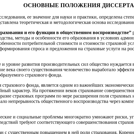
ОСНОВНЫЕ ПОЛОЖЕНИЯ ДИССЕРТ
сследования, ее значение для науки и практики, определена сте
дставлена теоретическая и методологическая основа исследовани
рахования и его функции в общественном воспроизводстве”
р
одства, методы и особенности его образования в условиях адми
собенности потребительной стоимости и стоимости страховой ус
 формирования спроса и предложения на страховые услуги на 
и уровне развития производительных сил общество нуждается 
ие века своего существования человечество выработало эффект
бразуемого страхового фонда.
ия страхового фонда, является одним из важнейших экономическ
йный характер. На протяжении веков страхование совершенство
разие страховых программ по мере расширения поля страховых и
ивало непрерывность общественного воспроизводства через комп
ческие и социальные проблемы многократно умножают риски, у
следствий требуют соответствующего совершенствования страхо
зан с существенным повышением в ней роли страхования. Корен