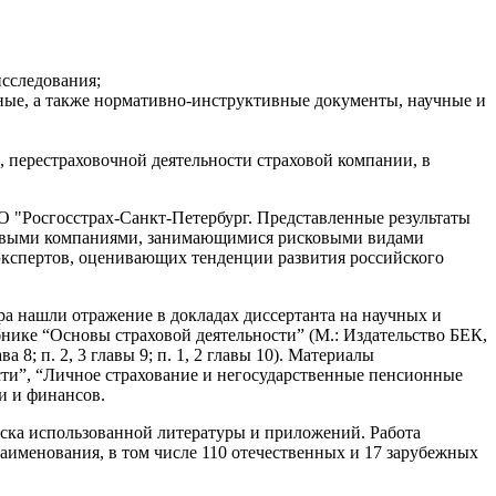
сследования;
ые, а также нормативно-инструктивные документы, научные и
, перестраховочной деятельности страховой компании, в
О "Росгосстрах-Санкт-Петербург. Представленные результаты
аховыми компаниями, занимающимися рисковыми видами
и экспертов, оценивающих тенденции развития российского
ра нашли отражение в докладах диссертанта на научных и
бнике “Основы страховой деятельности” (М.: Издательство БЕК,
а 8; п. 2, 3 главы 9; п. 1, 2 главы 10). Материалы
ти”, “Личное страхование и негосударственные пенсионные
и и финансов.
писка использованной литературы и приложений. Работа
аименования, в том числе 110 отечественных и 17 зарубежных