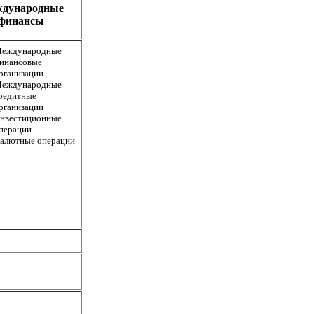
дународные
финансы
еждународные
инансовые
рганизации
еждународные
редитные
рганизации
нвестиционные
перации
алютные операции