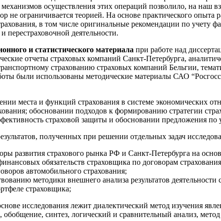
 механизмов осуществления этих операций позволило, на наш в
тор не ограничивается теорией. На основе практического опыта 
рахования, в том числе оригинальные рекомендации по учету фа
 и перестраховочной деятельности.
онного и статистического материала
при работе над диссерта
ческие отчеты страховых компаний Санкт-Петербурга, аналитич
отранспортному страхованию страховых компаний Бельгии, темат
 работы были использованы методические материалы САО “Росго
ении места и функций страхования в системе экономических от
хования; обосновании подходов к формированию стратегии стра
фективность страховой защиты и обосновании предложения по уч
езультатов, полученных при решении отдельных задач исследов
ры развития страхового рынка РФ и Санкт-Петербурга на основ
инансовых обязательств страховщика по договорам страхования
оворов автомобильного страхования;
ованию методики внешнего анализа результатов деятельности с
ортфеле страховщика;
 основе исследования лежит диалектический метод изучения явле
 обобщение, синтез, логический и сравнительный анализ, метод