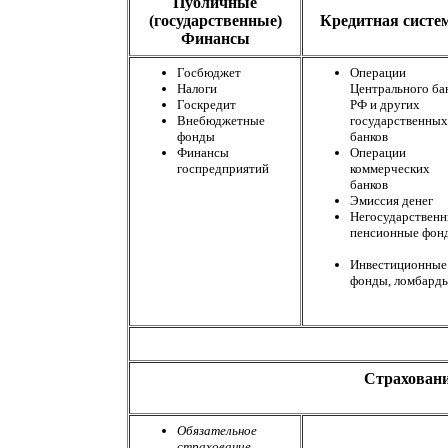
Публичные
(государственные)
Кредитная систе
Финансы
Госбюджет
Операции
Налоги
Центрального ба
Госкредит
РФ и других
Внебюджетные
государственных
фонды
банков
Финансы
Операции
госпредприятий
коммерческих
банков
Эмиссия денег
Негосударствен
пенсионные фон
Инвестиционные
фонды, ломбард
Страховани
Обязательное
страхование