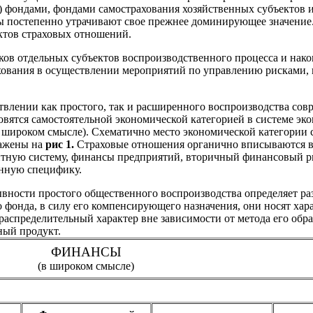
 фондами, фондами самострахования хозяйственных субъектов и
ы постепенно утрачивают свое прежнее доминирующее значение
ктов страховых отношений.
ов отдельных субъектов воспроизводственного процесса и нако
рахования в осуществлении мероприятий по управлению рисками
влении как простого, так и расширенного воспроизводства сов
вятся самостоятельной экономической категорией в системе эк
широком смысле). Схематично место экономической категории с
ражены на
рис 1.
Страховые отношения органично вписываются во
итную систему, финансы предприятий, вторичный финансовый ры
нную специфику.
ывности простого общественного воспроизводства определяет ра
 фонда, в силу его компенсирующего назначения, они носят хар
распределительный характер вне зависимости от метода его об
ный продукт.
ФИНАНСЫ
(в широком смысле)