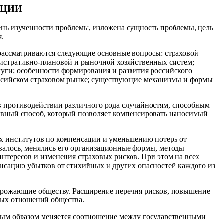
АЦИИ
пень изученности проблемы, изложена сущность проблемы, цель
я.
ассматриваются следующие основные вопросы: страховой
нистративно-плановой и рыночной хозяйственных систем;
луги; особенности формирования и развития российского
российском страховом рынке; существующие механизмы и формы
в противодействии различного рода случайностям, способным
ивный способ, который позволяет компенсировать наносимый
их институтов по компенсации и уменьшению потерь от
валось, менялись его организационные формы, методы
нтересов и изменения страховых рисков. При этом на всех
енсацию убытков от стихийных и других опасностей каждого из
грожающие обществу. Расширение перечня рисков, повышение
вых отношений общества.
ным образом меняется соотношение между государственными