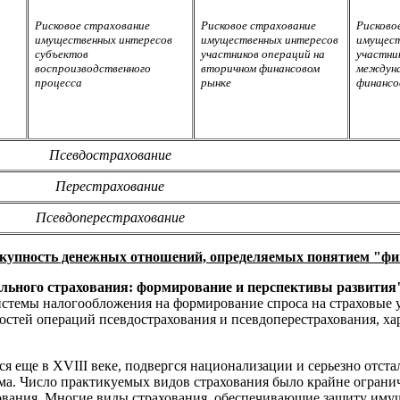
Рисковое страхование
Рисковое страхование
Рисково
имущественных интересов
имущественных интересов
имущест
субъектов
участников операций на
участни
воспроизводственного
вторичном финансовом
междун
процесса
рынке
финансо
Псевдострахование
Перестрахование
Псевдоперестрахование
вокупность денежных отношений, определяемых понятием "фи
льного страхования: формирование и перспективы развития
истемы налогообложения на формирование спроса на страховые 
ностей операций псевдострахования и псевдоперестрахования, х
ся еще в XVIII веке, подвергся национализации и серьезно отст
ма. Число практикуемых видов страхования было крайне ограни
хования. Многие виды страхования, обеспечивающие защиту иму