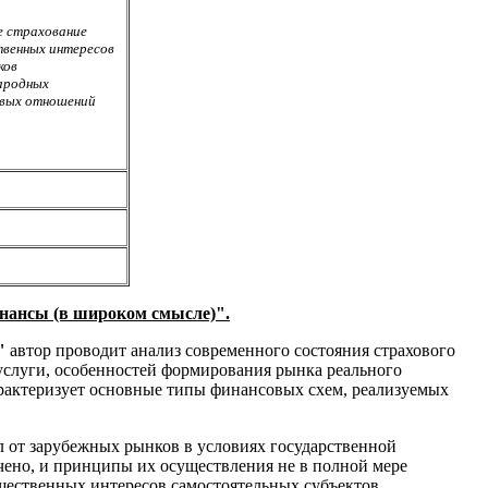
е страхование
венных интересов
ков
ародных
вых отношений
нансы (в широком смысле)".
"
автор проводит анализ современного состояния страхового
услуги, особенностей формирования рынка реального
арактеризует основные типы финансовых схем, реализуемых
ал от зарубежных рынков в условиях государственной
чено, и принципы их осуществления не в полной мере
щественных интересов самостоятельных субъектов