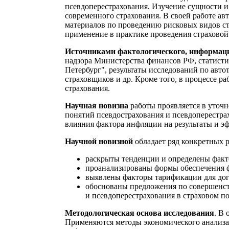
псевдоперестрахования. Изучение сущности и
современного страхования. В своей работе ав
материалов по проведению рисковых видов ст
применение в практике проведения страховой
Источниками фактологического, информаци
надзора Министерства финансов РФ, статисти
Петербург", результаты исследований по авт
страховщиков и др. Кроме того, в процессе
страхования.
Научная новизна
работы проявляется в уточн
понятий псевдострахования и псевдоперестра
влияния фактора инфляции на результаты и эф
Научной новизной
обладает ряд конкретных р
раскрыты тенденции и определены факто
проанализированы формы обеспечения ф
выявлены факторы тарификации для дог
обоснованы предложения по совершенств
и псевдоперестрахования в страховом п
Методологическая основа исследования
. В
Применяются методы экономического анализа,