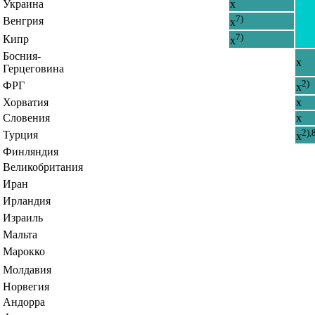
Украина
x
7)
Венгрия
x
7)
Кипр
x
Босния-
x
Герцеговина
2)
ФРГ
x
Хорватия
x
Словения
x
2),
Турция
x
Финляндия
Великобритания
Иран
Ирландия
Израиль
Мальта
Марокко
Молдавия
Норвегия
Андорра