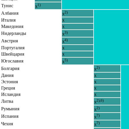
1)
Тунис
x
2)
Албания
x
Италия
x
Македония
x
3)
Нидерланды
x
4)
Австрия
x
Португалия
x
Швейцария
x
5)
Югославия
x
2)
Болгария
x
Дания
x
Эстония
x
Греция
x
Исландия
x
2),6)
Литва
x
2)
Румыния
x
7)
Испания
x
7)
Чехия
x