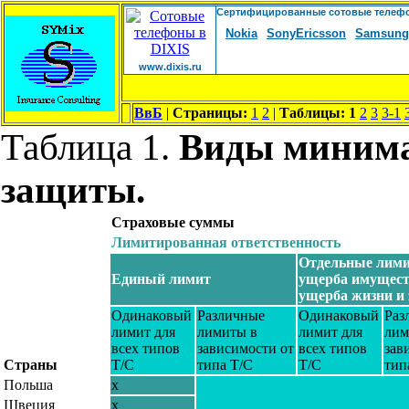
ВвБ
|
Страницы:
1
2
|
Таблицы:
1
2
3
3-1
Таблица 1.
Виды минима
защиты.
Страховые суммы
Лимитированная ответственность
Отдельные лим
Единый лимит
ущерба имущест
ущерба жизни и
Одинаковый
Различные
Одинаковый
Раз
лимит для
лимиты в
лимит для
лим
всех типов
зависимости от
всех типов
зав
Страны
Т/С
типа Т/С
Т/С
тип
Польша
x
Швеция
x