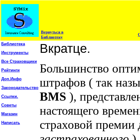
Вернуться в
Библиотеку
Библиотека
Вкратце.
Инструменты
Все Страховщики
Большинство опти
Рейтинги
штрафов ( так наз
Доп.Инфо
Законодательство
BMS
), представле
Ссылки.
Советы
настоящего времен
Магазин
страховой премии д
Написать
застрахованного
)