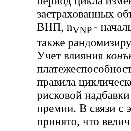
период цикла изме
застрахованных об
ВНП,
n
- начал
VNP
также рандомизиру
Учет влияния
конъ
платежеспособност
правила циклическ
рисковой надбавки
премии. В связи с 
принято, что вели