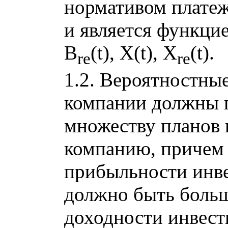
нормативом платеж
и является функцие
B
(t), X(t), X
(t).
re
re
1.2. Вероятностны
компании должны 
множеству планов 
компанию, причем
прибыльности инв
должно быть боль
доходности инвест