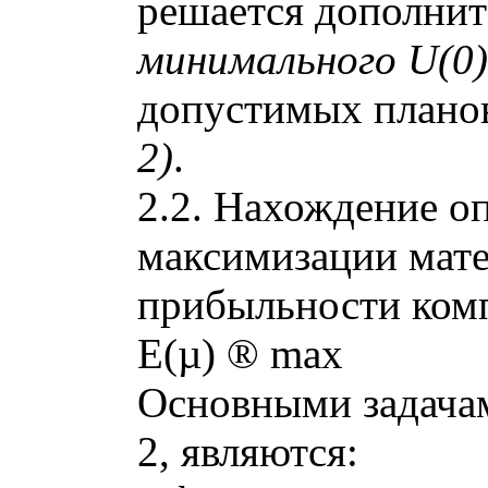
решается дополнит
минимального U(0)
допустимых планов
2)
.
2.2. Нахождение о
максимизации мат
прибыльности комп
E(µ)
®
max
Основными задачам
2, являются: