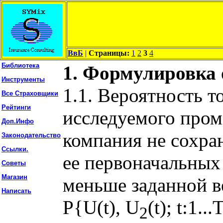
ВвБ
|
Страницы:
1
2
3
4
Библиотека
1. Формулировка 
Инструменты
1.1. Вероятность т
Все Страховщики
Рейтинги
исследуемого пром
Доп.Инфо
компания не сохран
Законодательство
Ссылки.
ее первоначальных
Советы
Магазин
меньше заданной 
Написать
P{U(t), U
(t); t:1..
2