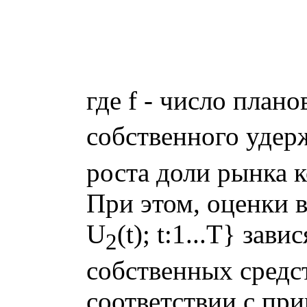
где f - число план
собственного удер
роста доли рынка 
При этом, оценки в
U
(t); t:1...T} зав
2
собственных средст
соответствии с пр