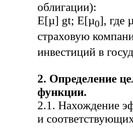
облигации):
E[µ] gt; E[µ
], где
0
страховую компан
инвестиций в госу
2. Определение це
функции.
2.1. Нахождение э
и соответствующих