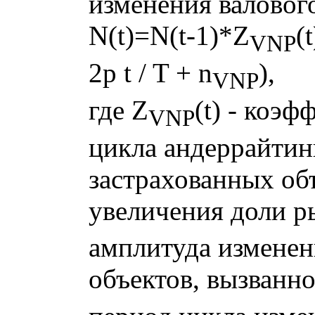
изменения валовог
N(t)=N(t-1)*Z
(
VNP
2
p
t / T +
n
),
VNP
где Z
(t) - коэ
VNP
цикла андеррайтин
застрахованных объ
увеличения доли р
амплитуда изменен
объектов, вызванн