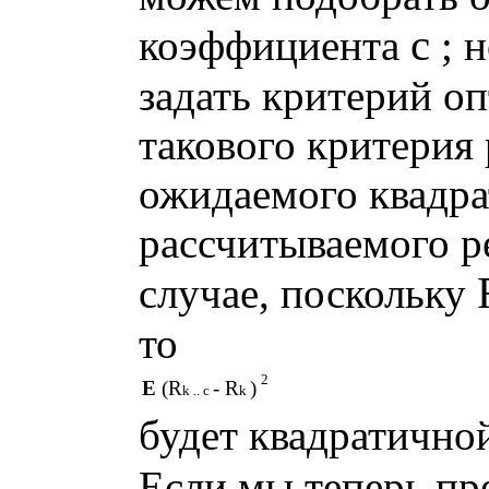
с
коэффициента
; н
задать критерий оп
такового критерия
ожидаемого квадра
рассчитываемого ре
случае, поскольку
то
2
E
(R
- R
)
k .. c
k
будет квадратичн
Если мы теперь п