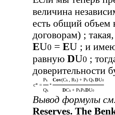
величина независи
есть общий объем 
договорам) ; такая,
E
U
=
E
U
; и име
0
D
U
равную
; тог
0
доверительности б
P
Cov
(C
, R
) + P
Q
D
U
k
k
k
k
k
0
c* =
*
Q
D
C
+ P
P
D
U
k
k
k
k
0
Вывод формулы см
Reserves. The Ben