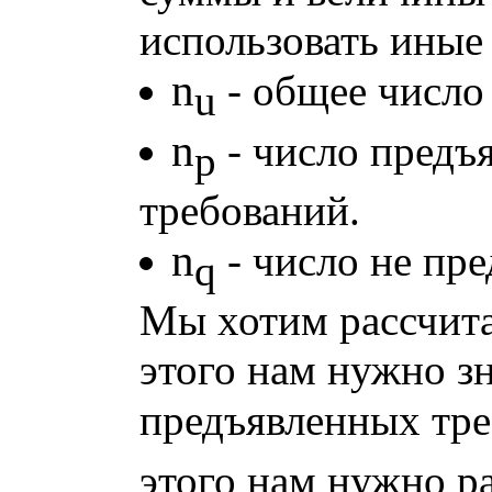
использовать иные
n
- общее число
u
n
- число предъ
p
требований.
n
- число не пр
q
Мы хотим рассчитат
этого нам нужно з
предъявленных тре
этого нам нужно р