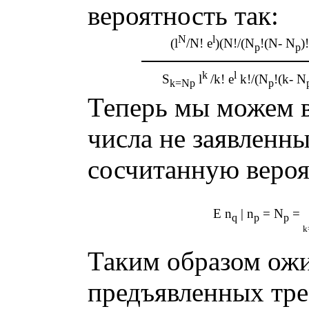
вероятность так:
N
l
(
l
/N! e
)(N!/(N
!(N- N
)
p
p
k
l
S
l
/k! e
k!/(N
!(k- N
k=Np
p
Теперь мы можем 
числа не заявленны
сосчитанную вероя
E n
| n
= N
=
q
p
p
k
Таким образом ожи
предъявленных тре