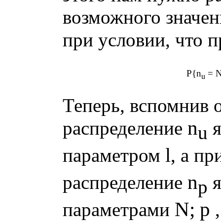
возможного значен
при условии, что 
P{n
= N
u
Теперь, вспомнив о
n
распределение
я
u
l
параметром
, а п
n
распределение
я
p
N; p
параметрами
,