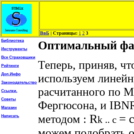
ВвБ
| Страницы:
1
2
3
Библиотека
Оптимальный фак
Инструменты
Все Страховщики
Теперь, приняв, ч
Рейтинги
используем линей
Доп.Инфо
Законодательство
расчитанного по М
Ссылки.
Советы
Фергюсона, и IBN
Магазин
R
= 
методом :
Написать
k .. c
можем подобрать о