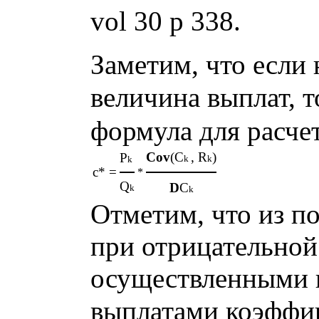
vol 30 p 338.
Заметим, что если
величина выплат, 
формула для расче
Cov
(C
, R
)
P
k
k
k
c* =
*
Q
D
C
k
k
Отметим, что из п
при отрицательной
осуществленными 
выплатами коэфф