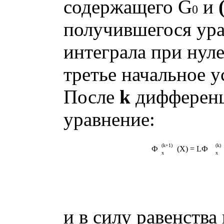
содержащего G
и
0
получившегося ура
интеграла при нуле
третье начальное у
После
k
дифференц
уравнение:
(k+1)
(k)
Ф
(X) = LФ
x
x
и в силу равенства