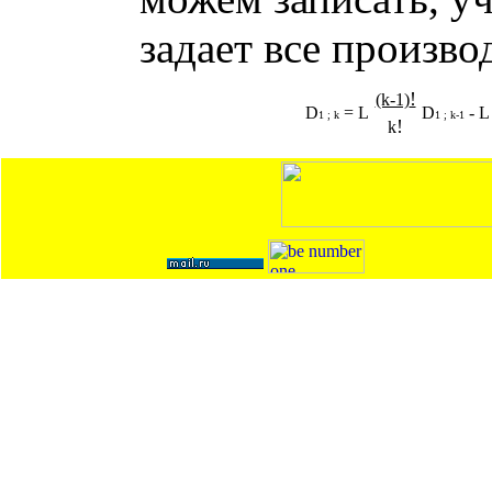
задает все произв
!
(k-1)
D
= L
D
- L
1 ; k
1 ; k-1
!
k