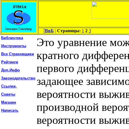
ВвБ
|
Страницы:
1
2
3
Библиотека
Это уравнение мо
Инструменты
кратного дифферен
Все Страховщики
Рейтинги
первого дифферен
Доп.Инфо
задающее зависимо
Законодательство
Ссылки.
вероятности выжив
Советы
Магазин
производной веро
Написать
вероятности выжив