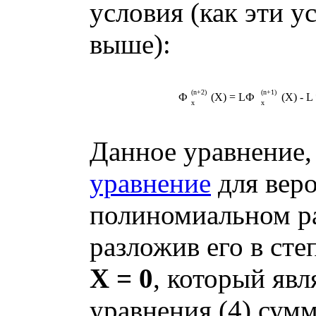
условия (как эти у
выше
):
(n+2)
(n+1)
Ф
(X) = LФ
(X) - L
x
x
Данное уравнение,
уравнение
для вер
полиномиальном р
разложив его в ст
X = 0
, который яв
уравнения (4) сум