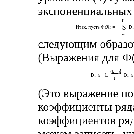
экспоненциальных
Ґ
S
Итак, пусть Ф(X) =
D
1
i=0
следующим образо
(Выражения для Ф(0
!
(k-1)
D
= L
D
1 ; k
1 ; k-
!
k
(Это выражение по
коэффициенты ряда
коэффициентов ря
можем записать, уч