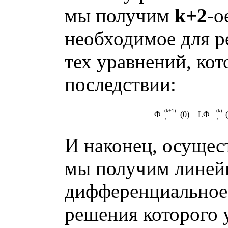
мы получим
k+2
-о
необходимое для р
тех уравнений, ко
последствии:
(k+1)
(k)
Ф
(0) = LФ
x
x
И наконец, осуще
мы получим линей
дифференциальное
решения которого 